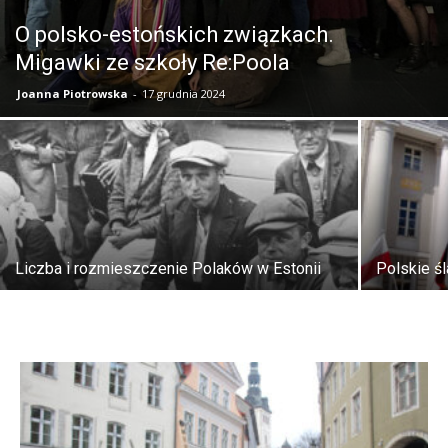
O polsko-estońskich związkach.
Migawki ze szkoły Re:Poola
Joanna Piotrowska
-
17 grudnia 2024
Liczba i rozmieszczenie Polaków w Estonii
Polskie śl