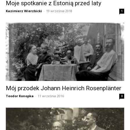
Moje spotkanie z Estonią przed laty
Kazimierz Wierzbicki
-
19 września 2018
1
Mój przodek Johann Heinrich Rosenplänter
Teodor Konopka
-
11 września 2016
0