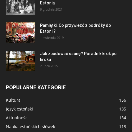
Estonią
9 grudnia 2021
Pamiątki. Co przywieźć z podróży do
Estonii?
1 kwietnia 2019
Jak zbudować saunę? Poradnik krok po
kroku
2 lipca 2015
POPULARNE KATEGORIE
Kultura
156
Język estoński
135
Aktualności
134
Nauka estońskich słówek
113