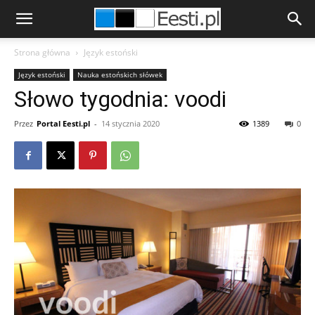
Strona główna
Język estoński
Język estoński
Nauka estońskich słówek
Słowo tygodnia: voodi
Przez
Portal Eesti.pl
-
14 stycznia 2020
1389
0