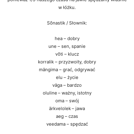
w łóżku.
Sõnastik / Słownik:
hea – dobry
une – sen, spanie
võti – klucz
korralik – przyzwoity, dobry
mängima – grać, odgrywać
elu – życie
väga – bardzo
oluline
– ważny, istotny
oma – swój
ärkvelolek
– jawa
aeg – czas
veedama – spędzać