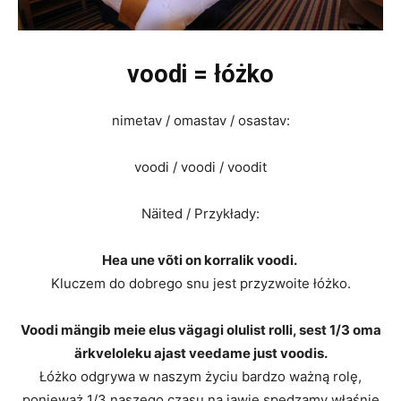
voodi = łóżko
nimetav / omastav / osastav:
voodi / voodi / voodit
Näited / Przykłady:
Hea une võti on korralik voodi.
Kluczem do dobrego snu jest przyzwoite łóżko.
Voodi mängib meie elus vägagi olulist rolli, sest 1/3 oma
ärkveloleku ajast veedame just voodis.
Łóżko odgrywa w naszym życiu bardzo ważną rolę,
ponieważ 1/3 naszego czasu na jawie spędzamy właśnie