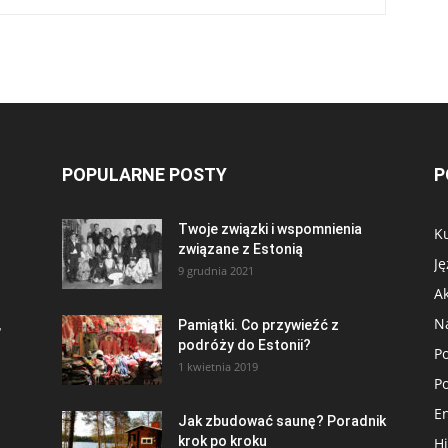
POPULARNE POSTY
P
Twoje związki i wspomnienia
K
związane z Estonią
Ję
9 grudnia 2021
Ak
N
,
Pamiątki. Co przywieźć z
podróży do Estonii?
P
1 kwietnia 2019
Po
En
Jak zbudować saunę? Poradnik
krok po kroku
Hi