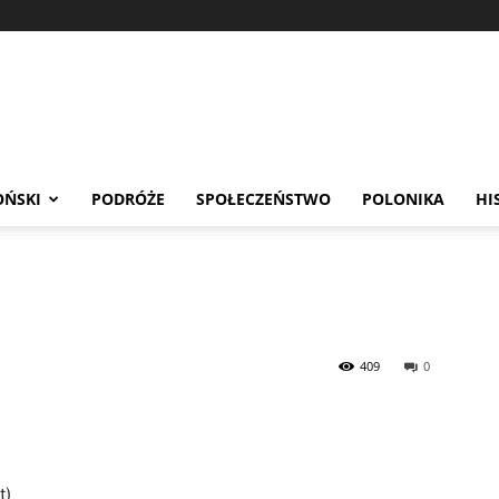
OŃSKI
PODRÓŻE
SPOŁECZEŃSTWO
POLONIKA
HI
409
0
t)