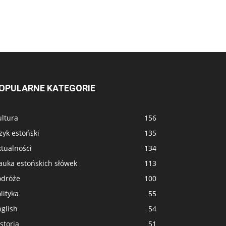
OPULARNE KATEGORIE
ultura
156
zyk estoński
135
tualności
134
auka estońskich słówek
113
odróże
100
lityka
55
glish
54
storia
51