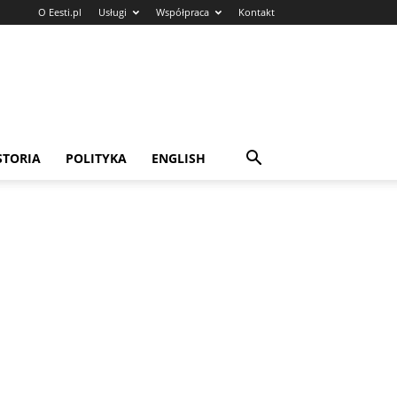
O Eesti.pl
Usługi
Współpraca
Kontakt
STORIA
POLITYKA
ENGLISH