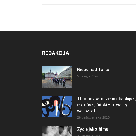
REDAKCJA
Niebo nad Tartu
5 lutego 2026
Tłumacz w muzeum: baskijski
estoński, fiński – otwarty
warsztat
28 października 2025
Życie jak z filmu
4 września 2025