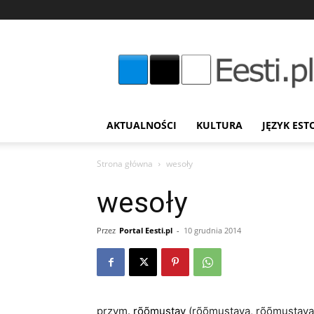
Eesti.pl
AKTUALNOŚCI
KULTURA
JĘZYK EST
Strona główna
wesoły
wesoły
Przez
Portal Eesti.pl
-
10 grudnia 2014
przym.
rõõmustav
(rõõmustava, rõõmustava