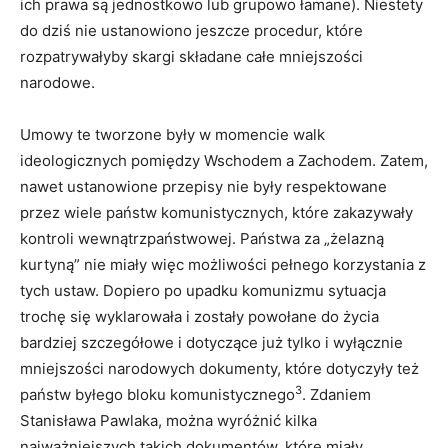
ich prawa są jednostkowo lub grupowo łamane). Niestety
do dziś nie ustanowiono jeszcze procedur, które
rozpatrywałyby skargi składane całe mniejszości
narodowe.
Umowy te tworzone były w momencie walk
ideologicznych pomiędzy Wschodem a Zachodem. Zatem,
nawet ustanowione przepisy nie były respektowane
przez wiele państw komunistycznych, które zakazywały
kontroli wewnątrzpaństwowej. Państwa za „żelazną
kurtyną” nie miały więc możliwości pełnego korzystania z
tych ustaw. Dopiero po upadku komunizmu sytuacja
trochę się wyklarowała i zostały powołane do życia
bardziej szczegółowe i dotyczące już tylko i wyłącznie
mniejszości narodowych dokumenty, które dotyczyły też
3
państw byłego bloku komunistycznego
. Zdaniem
Stanisława Pawlaka, można wyróżnić kilka
najważniejszych takich dokumentów, które miały