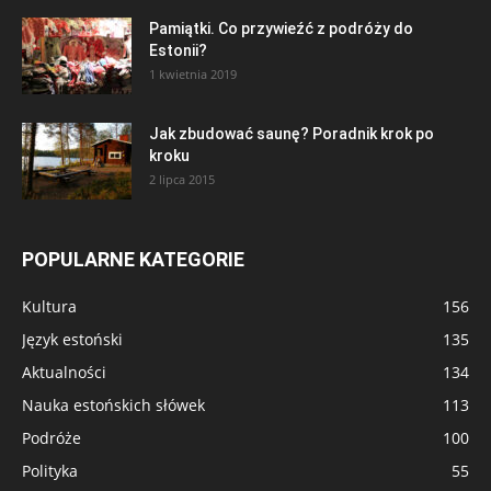
Pamiątki. Co przywieźć z podróży do
Estonii?
1 kwietnia 2019
Jak zbudować saunę? Poradnik krok po
kroku
2 lipca 2015
POPULARNE KATEGORIE
Kultura
156
Język estoński
135
Aktualności
134
Nauka estońskich słówek
113
Podróże
100
Polityka
55