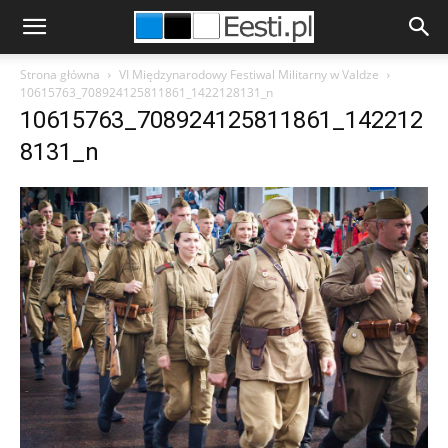
Strona główna
VI Międzynarodowy Festiwal Militarny w Valdze
10615763_708924125811861_1422128131_n
10615763_708924125811861_142212
8131_n